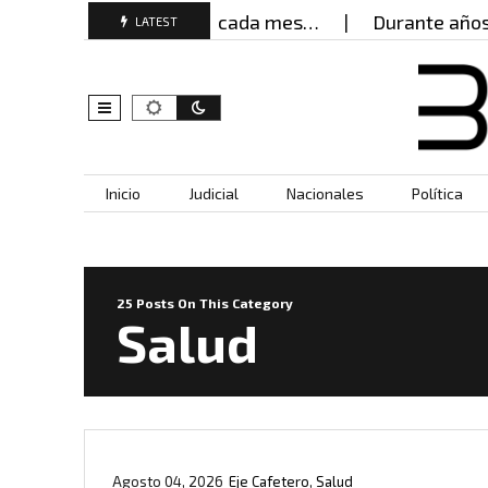
res buscan ayuda cada mes…
Durante años, mujer 
LATEST
Skip to content
Inicio
Judicial
Nacionales
Política
25 Posts On This Category
Salud
Agosto 04, 2026
Eje Cafetero
,
Salud