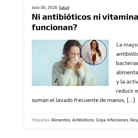
Julio 06, 2026
Salud
Ni antibióticos ni vitamin
funcionan?
La mayor
antibióti
bacteria
alimenta
y la acti
reducir 
suman el lavado frecuente de manos, […]
Etiquetas:
Alimentos
,
Antibióticos
,
Gripa
,
Infecciones
,
Resp