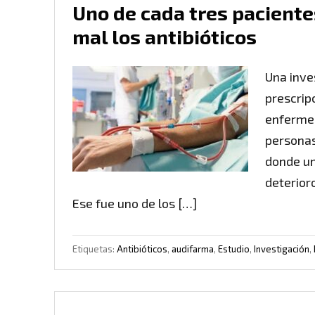
Uno de cada tres paciente
mal los antibióticos
Una inve
prescrip
enfermed
personas
donde un
deterior
Ese fue uno de los […]
Etiquetas:
Antibióticos
,
audifarma
,
Estudio
,
Investigación
,