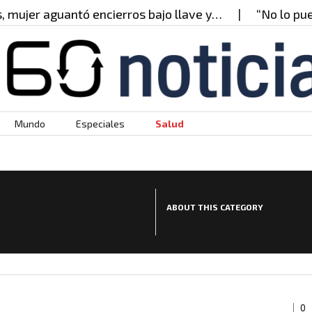
aguantó encierros bajo llave y…
“No lo puedo cree
Mundo
Especiales
Salud
ABOUT THIS CATEGORY
0