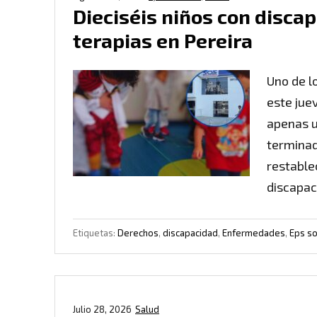
Dieciséis niños con disca
terapias en Pereira
Uno de l
este jue
apenas u
terminad
restable
discapac
Etiquetas:
Derechos
,
discapacidad
,
Enfermedades
,
Eps s
Julio 28, 2026
Salud