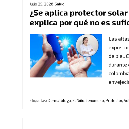
Julio 25, 2026
Salud
¿Se aplica protector sola
explica por qué no es sufi
Las alta
exposició
de piel.
durante 
colombia
envejeci
Etiquetas:
Dermatóloga
,
El Niño
,
fenómeno
,
Protector
,
So