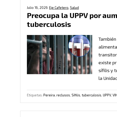
Julio 16, 2026
Eje Cafetero
,
Salud
Preocupa la UPPV por aumen
tuberculosis
También 
alimenta
transito
existe p
sífilis y
la Unida
Etiquetas:
Pereira
,
reclusos
,
Sífilis
,
tuberculosis
,
UPPV
,
VI