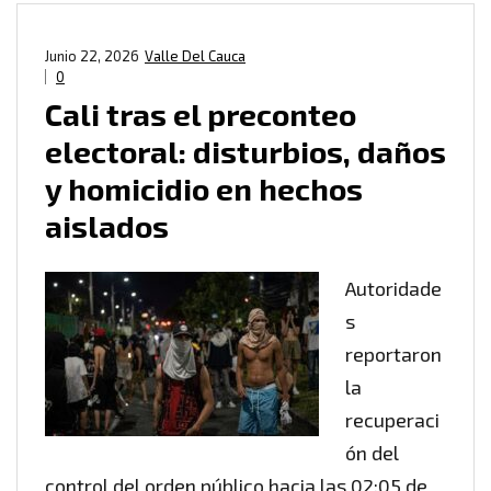
Junio 22, 2026
Valle Del Cauca
0
Cali tras el preconteo
electoral: disturbios, daños
y homicidio en hechos
aislados
Autoridade
s
reportaron
la
recuperaci
ón del
control del orden público hacia las 02:05 de