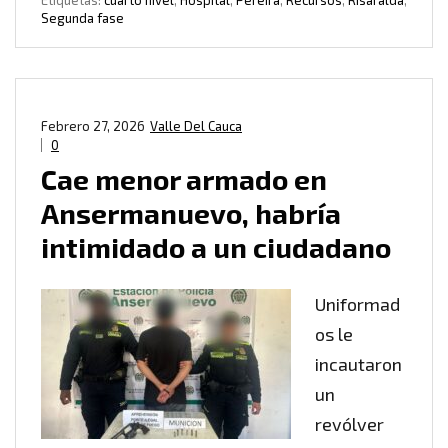
Etiquetas:
cuarto nivel
,
Hospital
,
Pereira
,
Recursos
,
Risaralda
,
Segunda fase
Febrero 27, 2026
Valle Del Cauca
0
Cae menor armado en
Ansermanuevo, habría
intimidado a un ciudadano
Uniformad
os le
incautaron
un
revólver