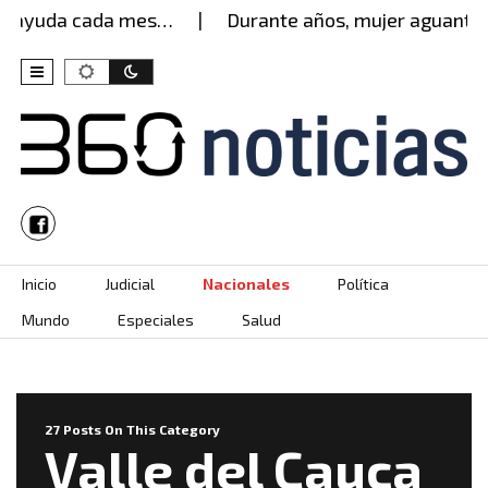
uda cada mes…
Durante años, mujer aguantó encier
Skip to content
Inicio
Judicial
Nacionales
Política
Mundo
Especiales
Salud
27 Posts On This Category
Valle del Cauca