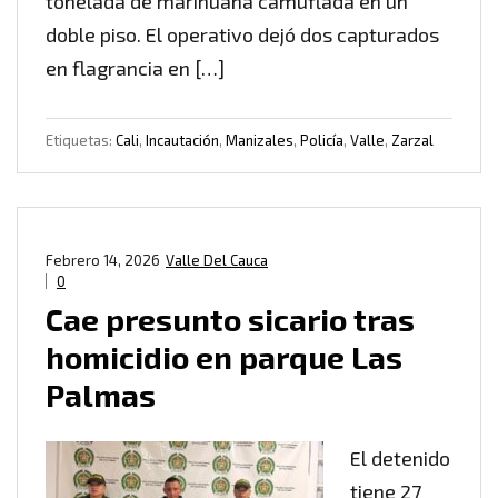
tonelada de marihuana camuflada en un
doble piso. El operativo dejó dos capturados
en flagrancia en […]
Etiquetas:
Cali
,
Incautación
,
Manizales
,
Policía
,
Valle
,
Zarzal
Febrero 14, 2026
Valle Del Cauca
0
Cae presunto sicario tras
homicidio en parque Las
Palmas
El detenido
tiene 27