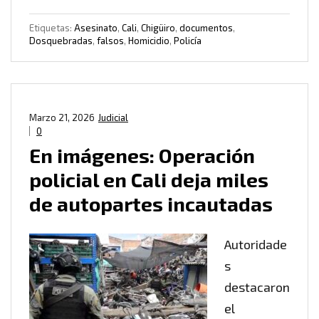
Etiquetas:
Asesinato
,
Cali
,
Chigüiro
,
documentos
,
Dosquebradas
,
falsos
,
Homicidio
,
Policía
Marzo 21, 2026
Judicial
0
En imágenes: Operación
policial en Cali deja miles
de autopartes incautadas
Autoridade
s
destacaron
el