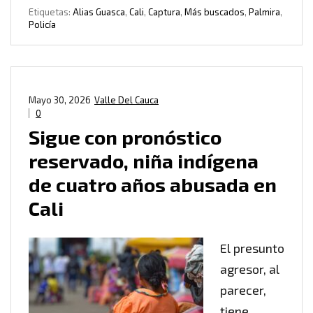
Etiquetas:
Alias Guasca
,
Cali
,
Captura
,
Más buscados
,
Palmira
,
Policía
Mayo 30, 2026
Valle Del Cauca
0
Sigue con pronóstico
reservado, niña indígena
de cuatro años abusada en
Cali
El presunto
agresor, al
parecer,
tiene