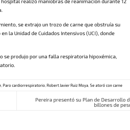
 hospital realizó maniobras de reanimación durante 12
a.
miento, se extrajo un trozo de carne que obstruía su
o en la Unidad de Cuidados Intensivos (UCI), donde
o se produjo por una falla respiratoria hipoxémica,
atorio.
e
,
Paro cardiorrespiratorio
,
Robert Javier Ruiz Moya
,
Se atoró con carne
Pereira presentó su Plan de Desarrollo d
billones de pe