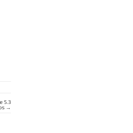
e 5.3
sos
→