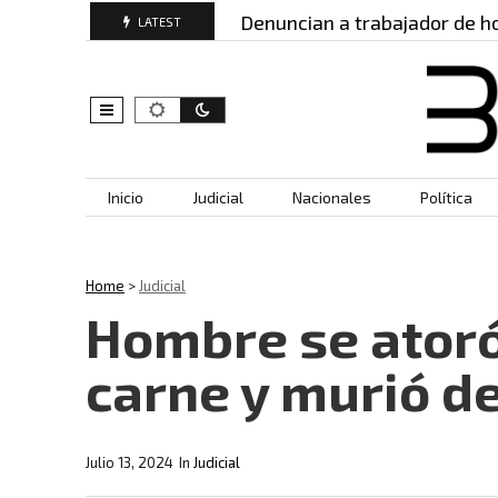
ridos: este es…
Denuncian a trabajador de hospit
LATEST
Skip to content
Inicio
Judicial
Nacionales
Política
Home
>
Judicial
Hombre se atoró
carne y murió de
Julio 13, 2024
In
Judicial