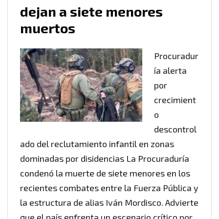
dejan a siete menores
muertos
Procuradur
ía alerta
por
crecimient
o
descontrol
ado del reclutamiento infantil en zonas
dominadas por disidencias La Procuraduría
condenó la muerte de siete menores en los
recientes combates entre la Fuerza Pública y
la estructura de alias Iván Mordisco. Advierte
que el país enfrenta un escenario crítico por