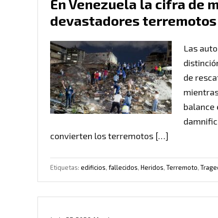
En Venezuela la cifra de 
devastadores terremotos
Las auto
distinció
de resca
mientras
balance e
damnific
convierten los terremotos […]
Etiquetas:
edificios
,
fallecidos
,
Heridos
,
Terremoto
,
Trage