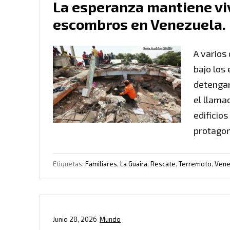
La esperanza mantiene vi
escombros en Venezuela.
A varios
bajo los
detengan
el llama
edificio
protagon
Etiquetas:
Familiares
,
La Guaira
,
Rescate
,
Terremoto
,
Vene
Junio 28, 2026
Mundo