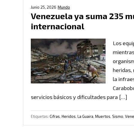
Junio 25, 2026
Mundo
Venezuela ya suma 235 m
internacional
Los equi
mientras
organism
heridas,
la infra
Carabobo
servicios básicos y dificultades para […]
Etiquetas:
Cifras
,
Heridos
,
La Guaira
,
Muertos
,
Sismo
,
Vene