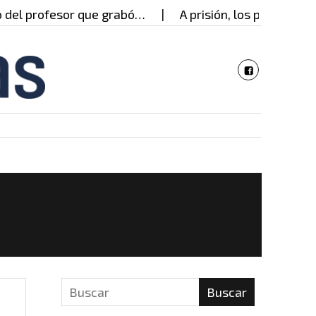
ofesor que grabó…
A prisión, los presuntos respon
Buscar