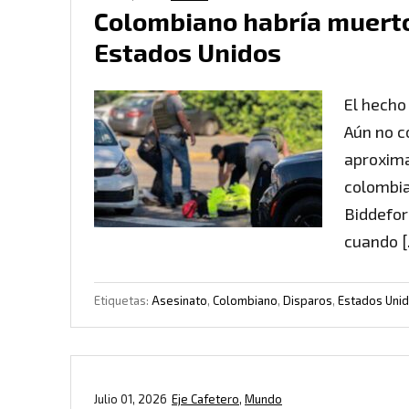
Colombiano habría muerto
Estados Unidos
El hecho 
Aún no c
aproxima
colombia
Biddeford
cuando 
Etiquetas:
Asesinato
,
Colombiano
,
Disparos
,
Estados Uni
Julio 01, 2026
Eje Cafetero
,
Mundo