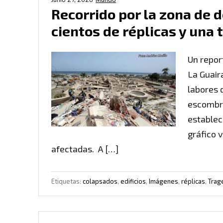
Recorrido por la zona de d
cientos de réplicas y una
Un repor
La Guair
labores 
escombro
establec
gráfico 
afectadas. A […]
Etiquetas:
colapsados
,
edificios
,
Imágenes
,
réplicas
,
Trag