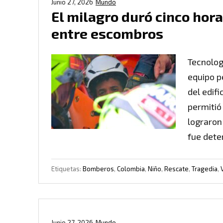
Junio 27, 2026
Mundo
El milagro duró cinco hora
entre escombros
Tecnolog
equipo p
del edifi
permitió
lograron
fue dete
Etiquetas:
Bomberos
,
Colombia
,
Niño
,
Rescate
,
Tragedia
,
Junio 27, 2026
Mundo