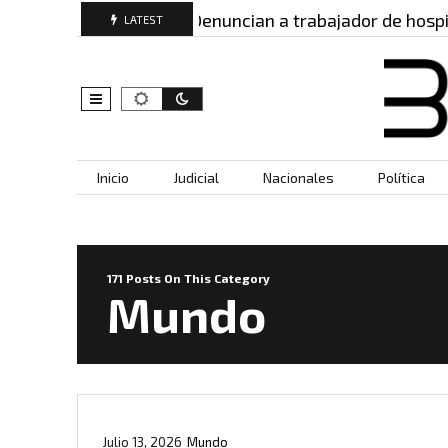
: este es…
Denuncian a trabajador de hospital por
LATEST
Skip to content
Inicio
Judicial
Nacionales
Política
171 Posts On This Category
Mundo
Julio 13, 2026
Mundo