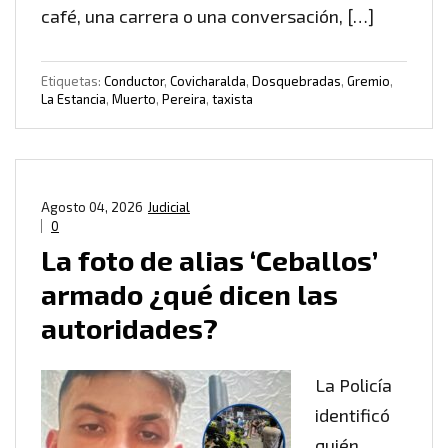
café, una carrera o una conversación, […]
Etiquetas:
Conductor
,
Covicharalda
,
Dosquebradas
,
Gremio
,
La Estancia
,
Muerto
,
Pereira
,
taxista
Agosto 04, 2026
Judicial
0
La foto de alias ‘Ceballos’
armado ¿qué dicen las
autoridades?
La Policía
identificó
quién