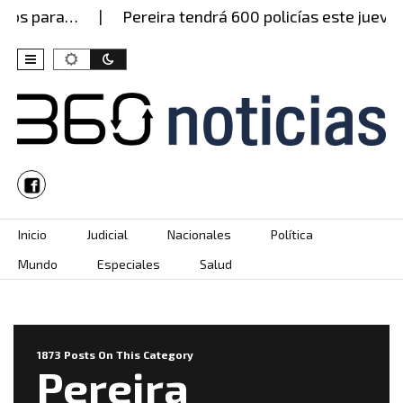
ara…
Pereira tendrá 600 policías este jueves, pero
Skip to content
Inicio
Judicial
Nacionales
Política
Mundo
Especiales
Salud
1873 Posts On This Category
Pereira