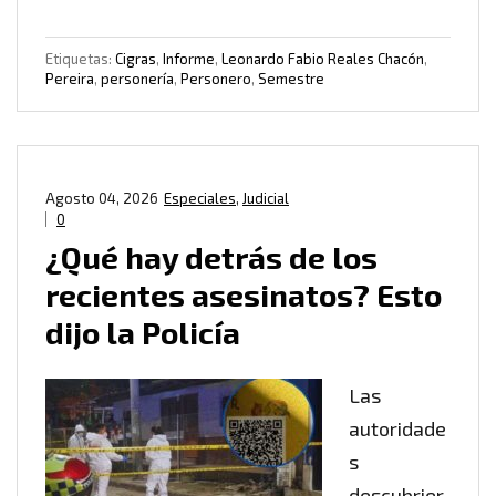
Etiquetas:
Cigras
,
Informe
,
Leonardo Fabio Reales Chacón
,
Pereira
,
personería
,
Personero
,
Semestre
Agosto 04, 2026
Especiales
,
Judicial
0
¿Qué hay detrás de los
recientes asesinatos? Esto
dijo la Policía
Las
autoridade
s
descubrier