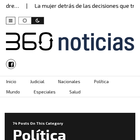
re…
La mujer detrás de las decisiones que transf
Skip to content
Inicio
Judicial
Nacionales
Política
Mundo
Especiales
Salud
74 Posts On This Category
Política