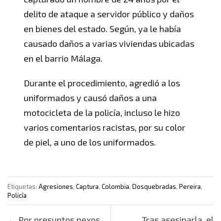
delito de ataque a servidor público y daños
en bienes del estado. Según, ya le había
causado daños a varias viviendas ubicadas
en el barrio Málaga.
Durante el procedimiento, agredió a los
uniformados y causó daños a una
motocicleta de la policía, incluso le hizo
varios comentarios racistas, por su color
de piel, a uno de los uniformados.
Etiquetas:
Agresiones
,
Captura
,
Colombia
,
Dosquebradas
,
Pereira
,
Policía
Post navigation
←
Por presuntos nexos
Tras asesinarla, el