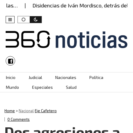
las…
Disidencias de Iván Mordisco, detrás del ata
Skip to content
Inicio
Judicial
Nacionales
Política
Mundo
Especiales
Salud
Home
>
Nacional
Eje Cafetero
0 Comments
Dos agresiones a