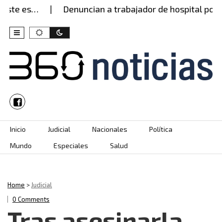
te es…
Denuncian a trabajador de hospital por pre
Skip to content
Inicio
Judicial
Nacionales
Política
Mundo
Especiales
Salud
Home
>
Judicial
0 Comments
Tras asesinarla,