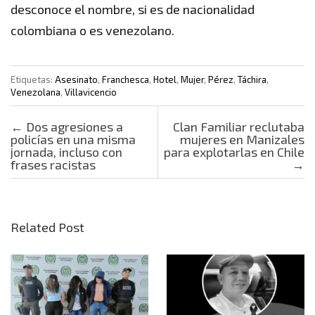
desconoce el nombre, si es de nacionalidad
colombiana o es venezolano.
Etiquetas:
Asesinato
,
Franchesca
,
Hotel
,
Mujer
,
Pérez
,
Táchira
,
Venezolana
,
Villavicencio
Post navigation
←
Dos agresiones a
Clan Familiar reclutaba
policías en una misma
mujeres en Manizales
jornada, incluso con
para explotarlas en Chile
frases racistas
→
Related Post