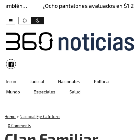
bién…
¿Ocho pantalones avaluados en $1,2 millone
Skip to content
Inicio
Judicial
Nacionales
Política
Mundo
Especiales
Salud
Home
>
Nacional
Eje Cafetero
0 Comments
Clan Familiar