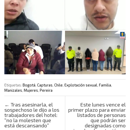
Etiquetas:
Bogotá
,
Capturas
,
Chile
,
Explotación sexual
,
Familia
,
Manizales
,
Mujeres
,
Pereira
Post navigation
←
Tras asesinarla, el
Este lunes vence el
sospechoso le dijo a los
primer plazo para enviar
trabajadores del hotel:
listados de personas
“no la molesten que
que podrán ser
está descansando”
designadas como