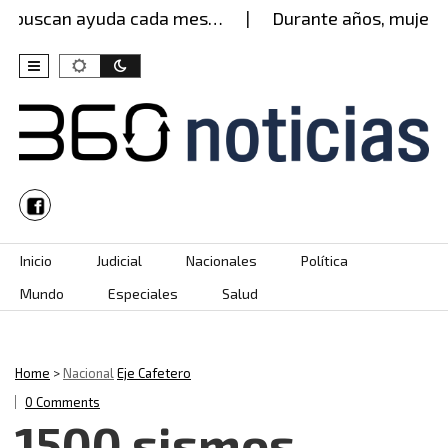
 buscan ayuda cada mes…
Durante años, mujer agu
Skip to content
Inicio
Judicial
Nacionales
Política
Mundo
Especiales
Salud
Home
>
Nacional
Eje Cafetero
0 Comments
1500 sismos