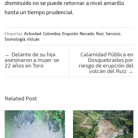
disminuido no se puede retornar a nivel amarillo
hasta un tiempo prudencial.
Etiquetas:
Actividad
,
Colombia
,
Erupción
,
Nevado
,
Ruiz
,
Servicio
,
Sismología
,
Volcán
Post navigation
←
Delante de su hija
Calamidad Pública en
asesinaron a mujer se
Dosquebradas por
22 años en Toro
riesgo de erupción del
volcán del Ruiz
→
Related Post