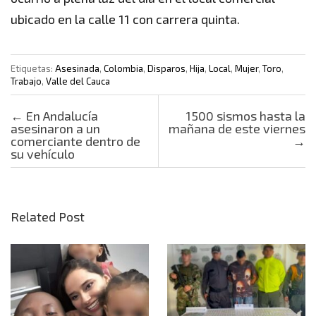
ubicado en la calle 11 con carrera quinta.
Etiquetas:
Asesinada
,
Colombia
,
Disparos
,
Hija
,
Local
,
Mujer
,
Toro
,
Trabajo
,
Valle del Cauca
Post navigation
←
En Andalucía
1500 sismos hasta la
asesinaron a un
mañana de este viernes
comerciante dentro de
→
su vehículo
Related Post