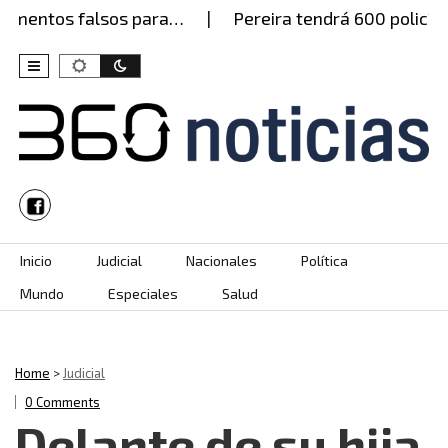
mentos falsos para…
Pereira tendrá 600 policías e
Skip to content
Inicio
Judicial
Nacionales
Política
Mundo
Especiales
Salud
Home
>
Judicial
0 Comments
Delante de su hija