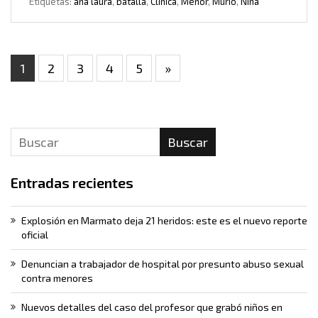
Etiquetas:
ana laura
,
batalla
,
Clinica
,
Menor
,
Murió
,
Niña
1
2
3
4
5
»
Buscar
Entradas recientes
Explosión en Marmato deja 21 heridos: este es el nuevo reporte
oficial
Denuncian a trabajador de hospital por presunto abuso sexual
contra menores
Nuevos detalles del caso del profesor que grabó niños en