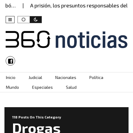
…
A prisión, los presuntos responsables del robo 
Skip to content
Inicio
Judicial
Nacionales
Política
Mundo
Especiales
Salud
118 Posts On This Category
Drogas