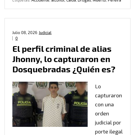
Etiquetas:
Accidente
,
alcohol
,
Caída
,
Drogas
,
Muerto
,
Pereira
Julio 08, 2026
Judicial
0
El perfil criminal de alias
Jhonny, lo capturaron en
Dosquebradas ¿Quién es?
Lo
capturaron
con una
orden
judicial por
porte ilegal