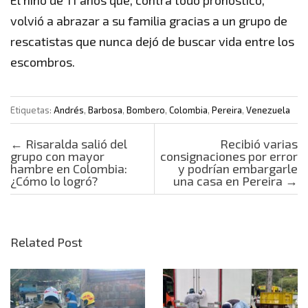
El niño de 11 años que, contra todo pronóstico,
volvió a abrazar a su familia gracias a un grupo de
rescatistas que nunca dejó de buscar vida entre los
escombros.
Etiquetas:
Andrés
,
Barbosa
,
Bombero
,
Colombia
,
Pereira
,
Venezuela
Post navigation
←
Risaralda salió del
Recibió varias
grupo con mayor
consignaciones por error
hambre en Colombia:
y podrían embargarle
¿Cómo lo logró?
una casa en Pereira
→
Related Post