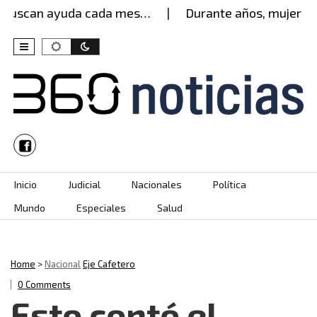
uscan ayuda cada mes…
Durante años, mujer aguant
Skip to content
Inicio
Judicial
Nacionales
Política
Mundo
Especiales
Salud
Home
>
Nacional
Eje Cafetero
0 Comments
Esto contó el