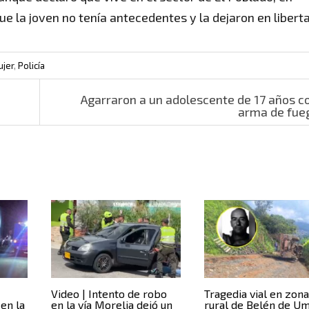
ue la joven no tenía antecedentes y la dejaron en libert
ujer
,
Policía
Agarraron a un adolescente de 17 años c
arma de fue
Video | Intento de robo
Tragedia vial en zon
en la
en la vía Morelia dejó un
rural de Belén de Um