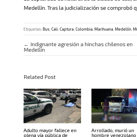
Medellín. Tras la judicialización se comprobó q
Etiquetas:
Bus
,
Cali
,
Captura
,
Colombia
,
Marihuana
,
Medellín
,
M
Post navigation
←
Indignante agresión a hinchas chilenos en
Medellín
Related Post
Adulto mayor fallece en
Arrollado, murió un
plena vía pública de
hombre venezolano 