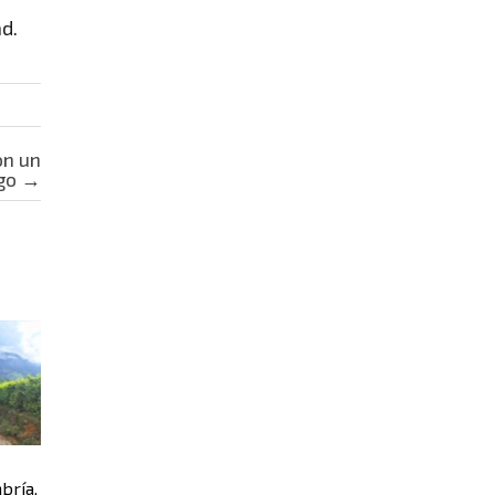
ad.
on un
go
→
a
bría,