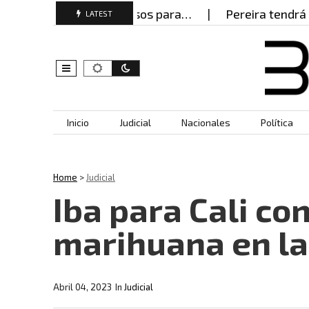
ando documentos falsos para…
Pereira tendrá 600 
LATEST
Skip to content
Inicio
Judicial
Nacionales
Política
Home
>
Judicial
Iba para Cali con
marihuana en la
Abril 04, 2023
In
Judicial