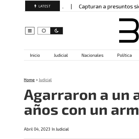
iones en Manizales?…
Capturan a presuntos sicarios
LATEST
Skip to content
Inicio
Judicial
Nacionales
Política
Home
>
Judicial
Agarraron a un 
años con un arm
Abril 04, 2023
In
Judicial