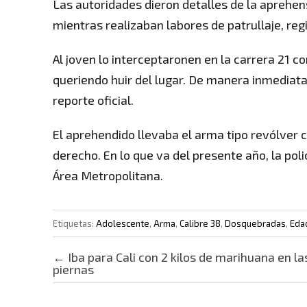
Las autoridades dieron detalles de la aprehen
mientras realizaban labores de patrullaje, reg
Al joven lo interceptaronen en la carrera 21 con
queriendo huir del lugar. De manera inmediata 
reporte oficial.
El aprehendido llevaba el arma tipo revólver c
derecho. En lo que va del presente año, la po
Área Metropolitana.
Etiquetas:
Adolescente
,
Arma
,
Calibre 38
,
Dosquebradas
,
Eda
Post navigation
←
Iba para Cali con 2 kilos de marihuana en la
piernas