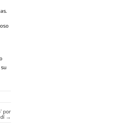
as.
ioso
do
 su
’ por
dí
→