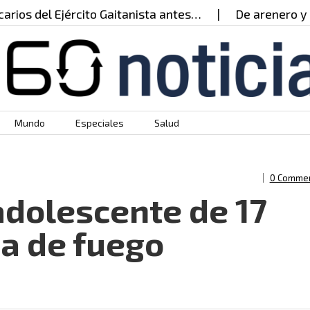
 del Ejército Gaitanista antes…
De arenero y culti
Mundo
Especiales
Salud
0 Comme
adolescente de 17
a de fuego