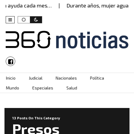
yuda cada mes…
Durante años, mujer aguantó enci
Skip to content
Inicio
Judicial
Nacionales
Política
Mundo
Especiales
Salud
13 Posts On This Category
Presos