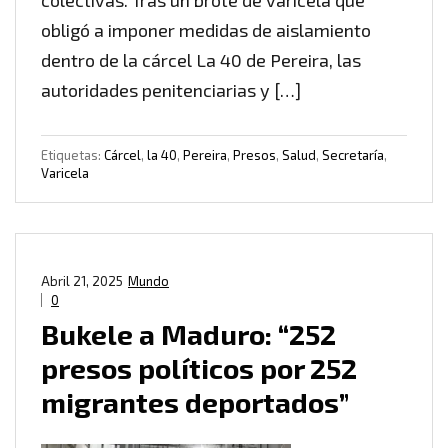
colectivas. Tras un brote de varicela que
obligó a imponer medidas de aislamiento
dentro de la cárcel La 40 de Pereira, las
autoridades penitenciarias y […]
Etiquetas:
Cárcel
,
la 40
,
Pereira
,
Presos
,
Salud
,
Secretaría
,
Varicela
Abril 21, 2025
Mundo
0
Bukele a Maduro: “252
presos políticos por 252
migrantes deportados”