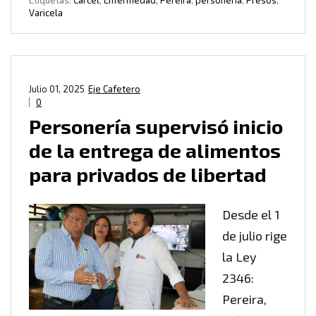
Etiquetas:
Cárcel
,
Enfermedad
,
Pereira
,
personería
,
Presos
,
Varicela
Julio 01, 2025
Eje Cafetero
0
Personería supervisó inicio
de la entrega de alimentos
para privados de libertad
Desde el 1
de julio rige
la Ley
2346:
Pereira,