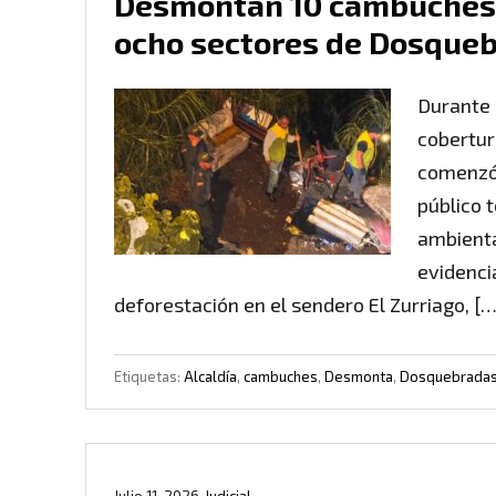
Desmontan 10 cambuches 
ocho sectores de Dosque
Durante 
cobertur
comenzó 
público 
ambienta
evidenci
deforestación en el sendero El Zurriago, […
Etiquetas:
Alcaldía
,
cambuches
,
Desmonta
,
Dosquebrada