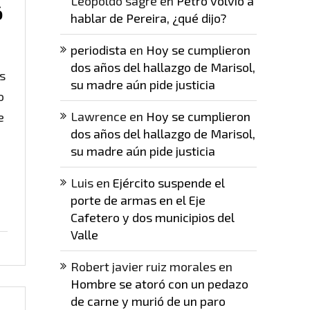
Leopoldo sagre
en
Petro volvió a
ó
hablar de Pereira, ¿qué dijo?
periodista
en
Hoy se cumplieron
dos años del hallazgo de Marisol,
s
su madre aún pide justicia
o
Lawrence
en
Hoy se cumplieron
e
dos años del hallazgo de Marisol,
su madre aún pide justicia
Luis
en
Ejército suspende el
porte de armas en el Eje
Cafetero y dos municipios del
Valle
Robert javier ruiz morales
en
Hombre se atoró con un pedazo
de carne y murió de un paro