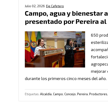
Julio 02, 2026
Eje Cafetero
Campo, agua y bienestar a
presentado por Pereira al
650 prod
esterili
acompaña
fortalec
agropecu
mejorar 
durante los primeros cinco meses del año. 
Etiquetas:
Alcaldía
,
Campo
,
Concejo
,
Pereira
,
Productores