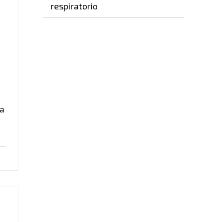
respiratorio
s
ra