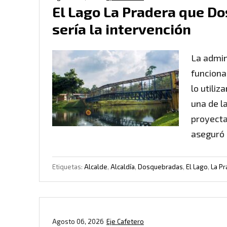
El Lago La Pradera que Do
sería la intervención
La admin
funciona
lo utiliz
una de l
proyecta
aseguró 
Etiquetas:
Alcalde
,
Alcaldía
,
Dosquebradas
,
El Lago
,
La Pr
Agosto 06, 2026
Eje Cafetero