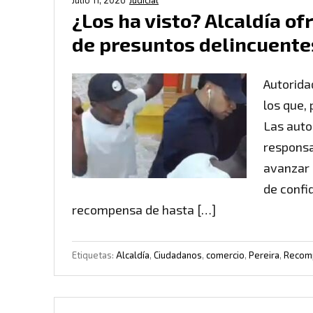
Julio 11, 2026
Judicial
¿Los ha visto? Alcaldía o
de presuntos delincuente
Autorida
los que,
Las auto
responsa
avanzar 
de confi
recompensa de hasta […]
Etiquetas:
Alcaldía
,
Ciudadanos
,
comercio
,
Pereira
,
Recom