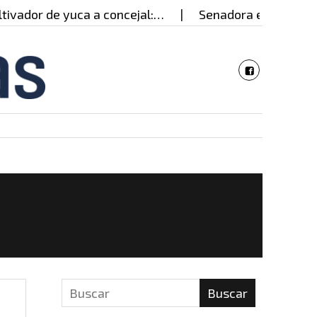
 de yuca a concejal:…
Senadora estadounidense visi
Buscar