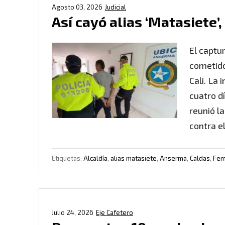
Agosto 03, 2026
Judicial
Así cayó alias ‘Matasiete’,
El captu
cometido
Cali. La
cuatro dí
reunió l
contra e
Etiquetas:
Alcaldía
,
alias matasiete
,
Anserma
,
Caldas
,
Fem
Julio 24, 2026
Eje Cafetero