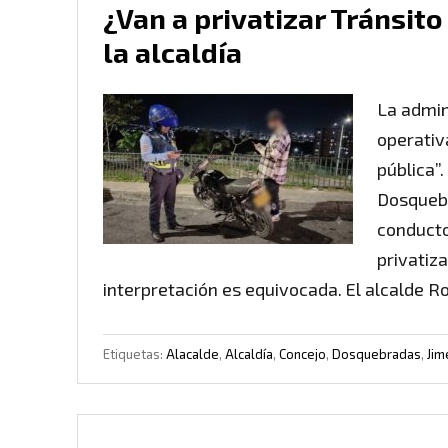
¿Van a privatizar Tránsit
la alcaldía
La admin
operativ
pública”
Dosquebr
conducto
privatiz
interpretación es equivocada. El alcalde R
Etiquetas:
Alacalde
,
Alcaldía
,
Concejo
,
Dosquebradas
,
Jim