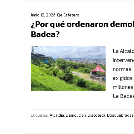
Junio 12, 2026
Eje Cafetero
¿Por qué ordenaron demol
Badea?
La Alcal
interven
normas. 
exigidos
millones
La Badea
Etiquetas:
Alcaldía
,
Demolición
,
Discoteca
,
Dosquebradas