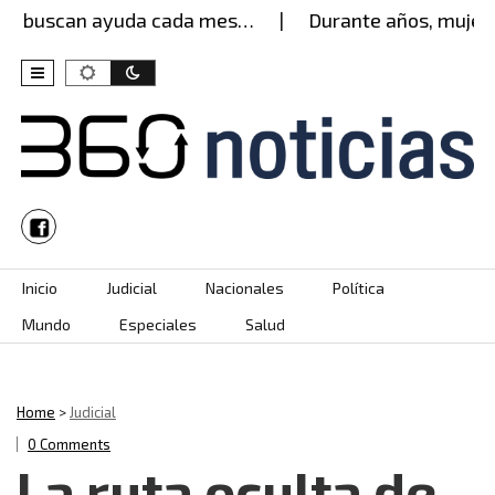
 buscan ayuda cada mes…
Durante años, mujer agu
Skip to content
Inicio
Judicial
Nacionales
Política
Mundo
Especiales
Salud
Home
>
Judicial
0 Comments
La ruta oculta de