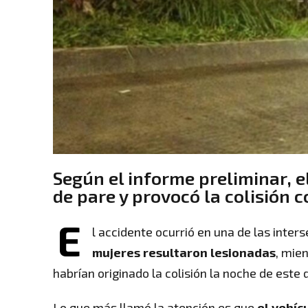
Según el informe preliminar, 
de pare y provocó la colisión c
E
l accidente ocurrió en una de las inter
mujeres resultaron lesionadas
, mie
habrían originado la colisión la noche de este
Lo que más llamó la atención es que
el vehíc