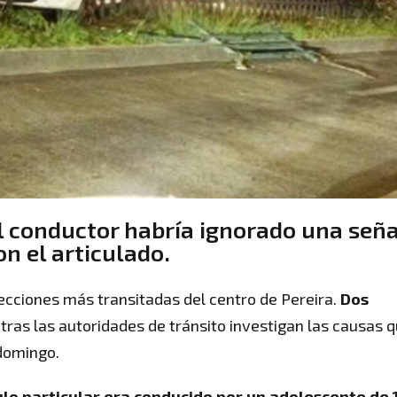
el conductor habría ignorado una seña
on el articulado.
secciones más transitadas del centro de Pereira.
Dos
ntras las autoridades de tránsito investigan las causas 
 domingo.
ulo particular era conducido por un adolescente de 