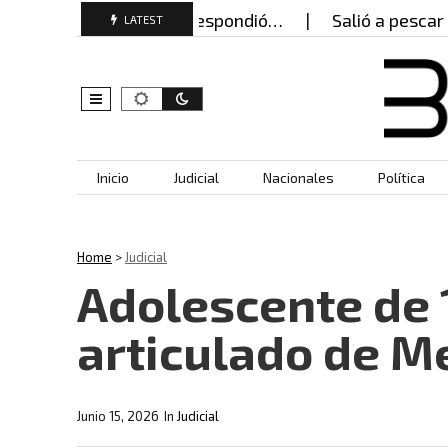
osquebradas? Esto respondió…
Salió a pescar con s
LATEST
Skip to content
Inicio
Judicial
Nacionales
Política
Home
>
Judicial
Adolescente de 
articulado de M
Junio 15, 2026
In
Judicial