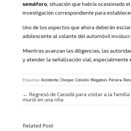
semáforo
, situación que habría ocasionado e
investigación correspondiente para establecer
Uno de los aspectos que ahora deberán esclare
adolescente al volante del automóvil involucr
Mientras avanzan las diligencias, las autorida
y atender la señalización vial, especialmente 
Etiquetas:
Accidente
,
Choque
,
Colisión
,
Megabús
,
Pereira
,
Ren
Post navigation
←
Regresó de Canadá para visitar a la familia
murió en una riña
Related Post