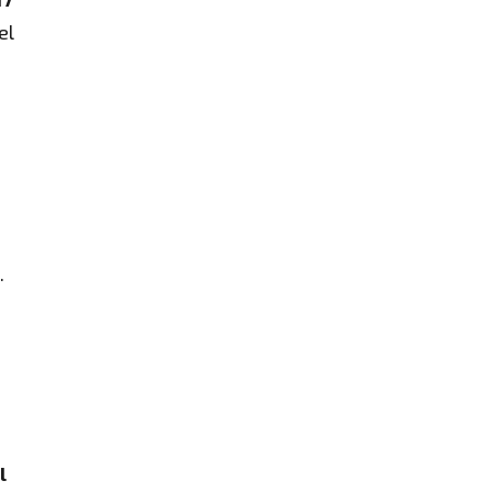
el
.
l