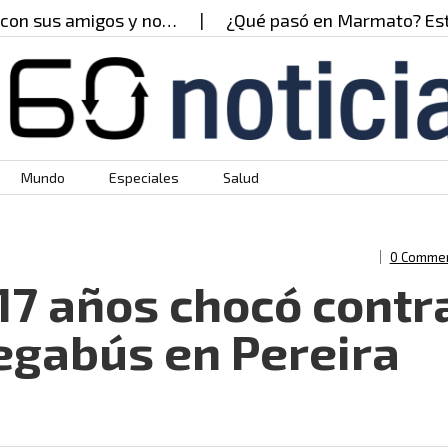
us amigos y no…
¿Qué pasó en Marmato? Esto dice
Mundo
Especiales
Salud
0 Comme
17 años chocó contr
egabús en Pereira