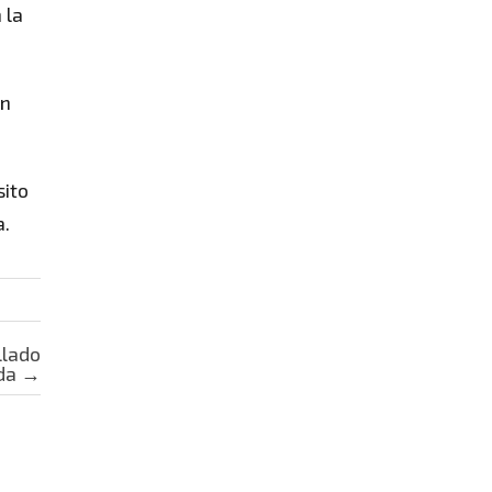
 la
un
sito
a.
llado
lda
→