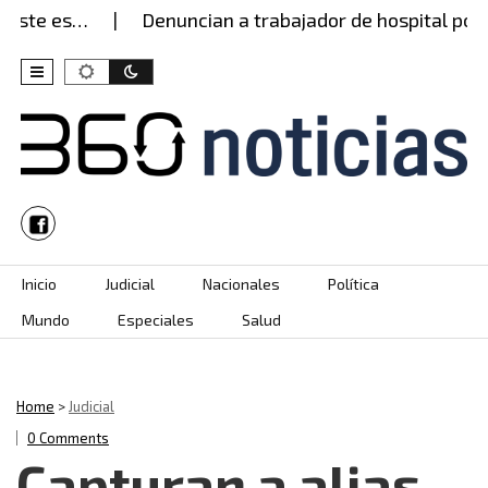
este es…
Denuncian a trabajador de hospital por p
Skip to content
Inicio
Judicial
Nacionales
Política
Mundo
Especiales
Salud
Home
>
Judicial
0 Comments
Capturan a alias