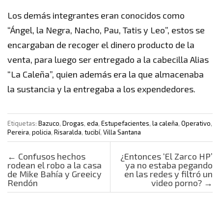
Los demás integrantes eran conocidos como
“Ángel, la Negra, Nacho, Pau, Tatis y Leo”, estos se
encargaban de recoger el dinero producto de la
venta, para luego ser entregado a la cabecilla Alias
“La Caleña”, quien además era la que almacenaba
la sustancia y la entregaba a los expendedores.
Etiquetas:
Bazuco
,
Drogas
,
eda
,
Estupefacientes
,
la caleña
,
Operativo
,
Pereira
,
policia
,
Risaralda
,
tucibí
,
Villa Santana
Post navigation
←
Confusos hechos
¿Entonces ‘El Zarco HP’
rodean el robo a la casa
ya no estaba pegando
de Mike Bahía y Greeicy
en las redes y filtró un
Rendón
video porno?
→