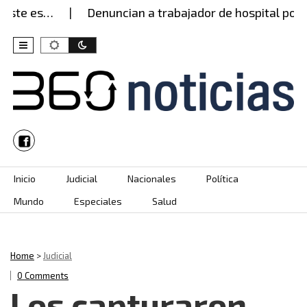
ste es…
Denuncian a trabajador de hospital por p
Skip to content
Inicio
Judicial
Nacionales
Política
Mundo
Especiales
Salud
Home
>
Judicial
0 Comments
Los capturaron