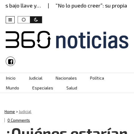
 bajo llave y…
“No lo puedo creer”: su propia mad
Skip to content
Inicio
Judicial
Nacionales
Política
Mundo
Especiales
Salud
Home
>
Judicial
0 Comments
¿Quiénes estarían