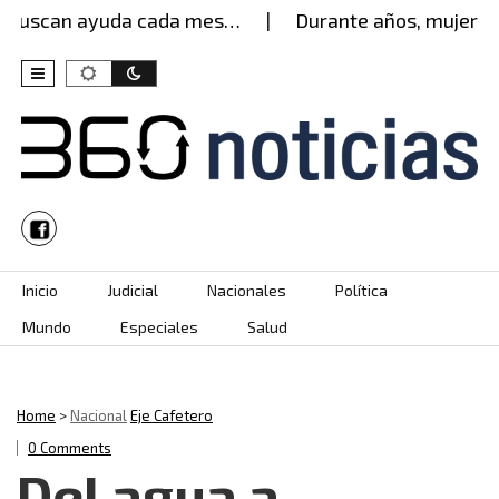
uscan ayuda cada mes…
Durante años, mujer aguan
Skip to content
Inicio
Judicial
Nacionales
Política
Mundo
Especiales
Salud
Home
>
Nacional
Eje Cafetero
0 Comments
Del agua a