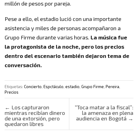
millón de pesos por pareja.
Pese a ello, el estadio lució con una importante
asistencia y miles de personas acompañaron a
Grupo Firme durante varias horas.
La música fue
la protagonista de la noche, pero los precios
dentro del escenario también dejaron tema de
conversación.
Etiquetas:
Concierto
,
Espctáculo
,
estadio
,
Grupo Firme
,
Pereira
,
Precios
Post navigation
←
Los capturaron
“Toca matar a la fiscal”:
mientras recibían dinero
la amenaza en plena
de una extorsión, pero
audiencia en Bogotá
→
quedaron libres