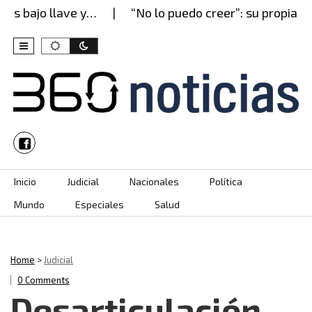
s bajo llave y…
“No lo puedo creer”: su propia mad
Skip to content
Inicio
Judicial
Nacionales
Política
Mundo
Especiales
Salud
Home
>
Judicial
0 Comments
Desarticulación