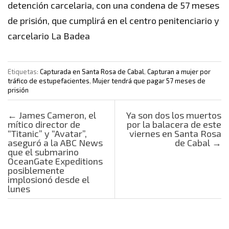
detención carcelaria, con una condena de 57 meses
de prisión, que cumplirá en el centro penitenciario y
carcelario La Badea
Etiquetas:
Capturada en Santa Rosa de Cabal
,
Capturan a mujer por
tráfico de estupefacientes
,
Mujer tendrá que pagar 57 meses de
prisión
Post navigation
←
James Cameron, el
Ya son dos los muertos
mítico director de
por la balacera de este
“Titanic” y “Avatar”,
viernes en Santa Rosa
aseguró a la ABC News
de Cabal
→
que el submarino
OceanGate Expeditions
posiblemente
implosionó desde el
lunes