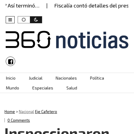
Así terminó…
Fiscalía contó detalles del presunto
Skip to content
Inicio
Judicial
Nacionales
Política
Mundo
Especiales
Salud
Home
>
Nacional
Eje Cafetero
0 Comments
Inspeccionaron