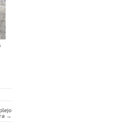
s
plejo
ira
→