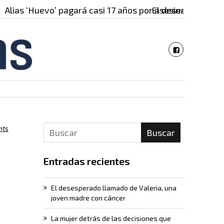
evo’ pagará casi 17 años por asesinar…
El desesperado llamado de 
nts
Buscar
Entradas recientes
El desesperado llamado de Valeria, una
joven madre con cáncer
La mujer detrás de las decisiones que