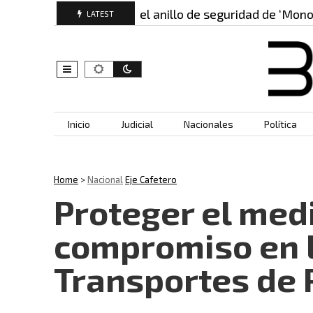
Los nombres del anillo de seguridad de ‘Mono…
¿Q
LATEST
Skip to content
Inicio
Judicial
Nacionales
Política
Home
>
Nacional
Eje Cafetero
Proteger el med
compromiso en l
Transportes de 