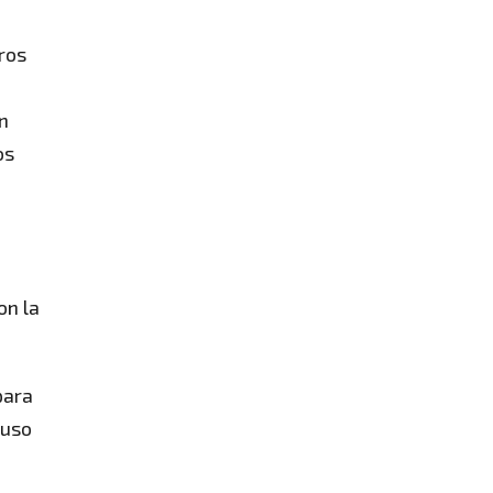
ros
n
os
on la
para
 uso