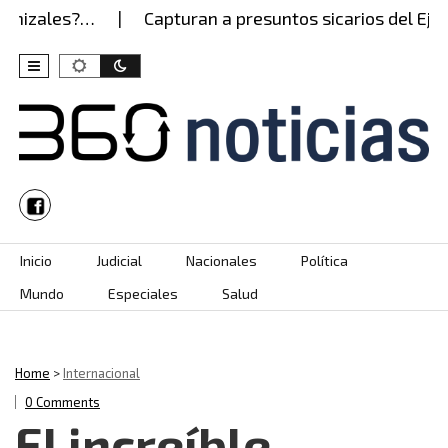
zales?…
Capturan a presuntos sicarios del Ejército
Skip to content
Inicio
Judicial
Nacionales
Política
Mundo
Especiales
Salud
Home
>
Internacional
0 Comments
El increíble