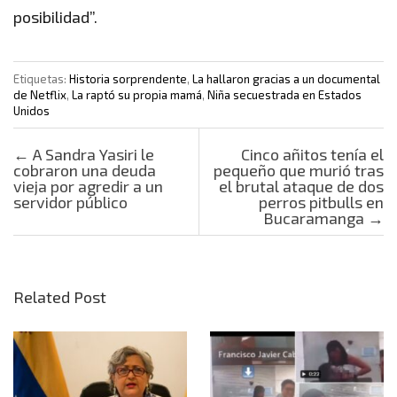
posibilidad”.
Etiquetas:
Historia sorprendente
,
La hallaron gracias a un documental
de Netflix
,
La raptó su propia mamá
,
Niña secuestrada en Estados
Unidos
Post navigation
←
A Sandra Yasiri le
Cinco añitos tenía el
cobraron una deuda
pequeño que murió tras
vieja por agredir a un
el brutal ataque de dos
servidor público
perros pitbulls en
Bucaramanga
→
Related Post