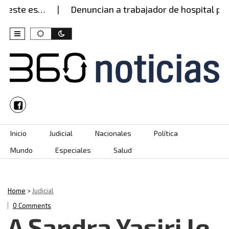
este es…
Denuncian a trabajador de hospital por 
Skip to content
Inicio
Judicial
Nacionales
Política
Mundo
Especiales
Salud
Home
>
Judicial
0 Comments
A Sandra Yasiri le