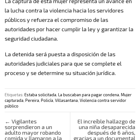
La captura de esta mujer representa un avance en
la lucha contra la violencia hacia los servidores
públicos y refuerza el compromiso de las
autoridades por hacer cumplir la ley y garantizar la
seguridad ciudadana.
La detenida será puesta a disposición de las
autoridades judiciales para que se complete el
proceso y se determine su situación jurídica.
Etiquetas:
Estaba solicitada
,
La buscaban para pagar condena
,
Mujer
capturada
,
Pereira
,
Policía
,
Villasantana
,
Violencia contra servidor
público
Post navigation
←
Vigilantes
El increíble hallazgo de
sorprendieron a un
una niña desaparecida
adulto mayor robando
después de 6 años,
comida y llamaron a la
gracias a un documental