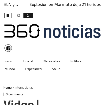
 ELN y…
Explosión en Marmato deja 21 heridos: est
Skip to content
Inicio
Judicial
Nacionales
Política
Mundo
Especiales
Salud
Home
>
Internacional
0 Comments
Video |