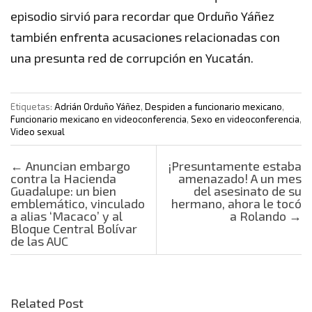
episodio sirvió para recordar que Orduño Yáñez
también enfrenta acusaciones relacionadas con
una presunta red de corrupción en Yucatán.
Etiquetas:
Adrián Orduño Yáñez
,
Despiden a funcionario mexicano
,
Funcionario mexicano en videoconferencia
,
Sexo en videoconferencia
,
Video sexual
Post navigation
←
Anuncian embargo
¡Presuntamente estaba
contra la Hacienda
amenazado! A un mes
Guadalupe: un bien
del asesinato de su
emblemático, vinculado
hermano, ahora le tocó
a alias ‘Macaco’ y al
a Rolando
→
Bloque Central Bolívar
de las AUC
Related Post