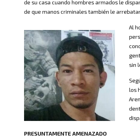
de su casa cuando hombres armados le dispar
de que manos criminales también le arrebatar
Al h
pers
cono
gent
sin 
Segú
los 
Aren
dent
disp
PRESUNTAMENTE AMENAZADO