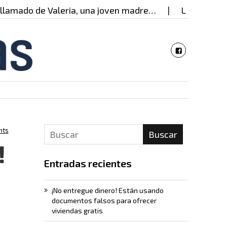
o de Valeria, una joven madre…
La mujer detrás d
nts
Buscar
!
Entradas recientes
¡No entregue dinero! Están usando
documentos falsos para ofrecer
viviendas gratis