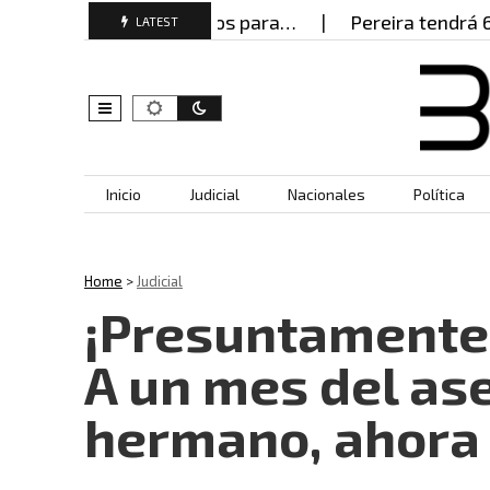
o documentos falsos para…
Pereira tendrá 600 pol
LATEST
Skip to content
Inicio
Judicial
Nacionales
Política
Home
>
Judicial
¡Presuntamente
A un mes del as
hermano, ahora 