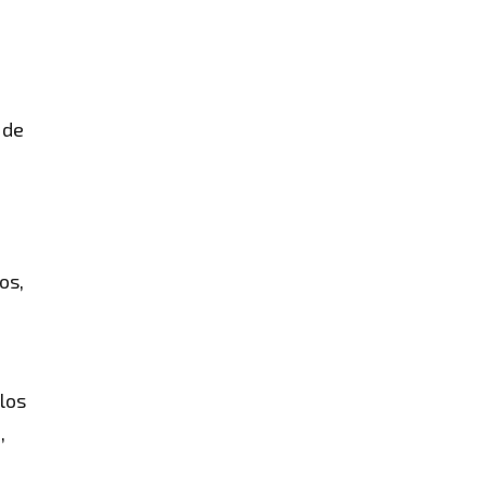
 de
os,
los
,