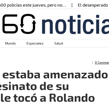
icías este jueves, pero no…
El desesperado llamad
Mundo
Especiales
Salud
0 Comme
 estaba amenazado
esinato de su
le tocó a Rolando