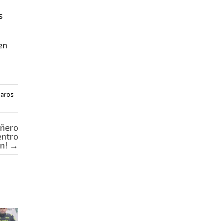
s
en
paros
añero
entro
ón!
→