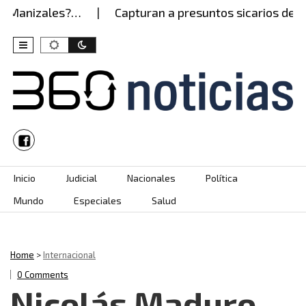
 Manizales?…
Capturan a presuntos sicarios del Ejé
Skip to content
Inicio
Judicial
Nacionales
Política
Mundo
Especiales
Salud
Home
>
Internacional
0 Comments
Nicolás Maduro