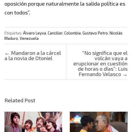
oposición porque naturalmente la salida política es
con todos”.
Etiquetas:
Álvaro Leyva
,
Canciller
,
Colombia
,
Gustavo Petro
,
Nicolás
Maduro
,
Venezuela
Post navigation
←
Mandaron a la cárcel
“No significa que el
a la novia de Otoniel
volcán vaya a
erupcionar en cuestión
de horas o días”: Luis
Fernando Velasco
→
Related Post