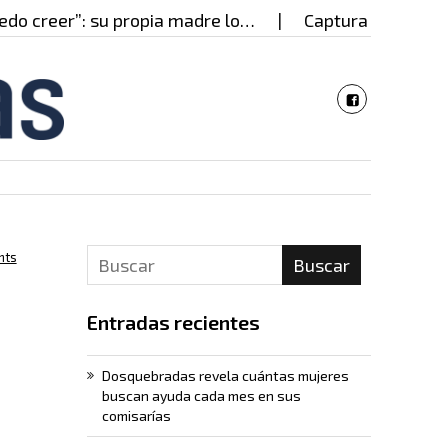
creer”: su propia madre lo…
Capturado en Cali pre
nts
Buscar
Entradas recientes
Dosquebradas revela cuántas mujeres
buscan ayuda cada mes en sus
comisarías