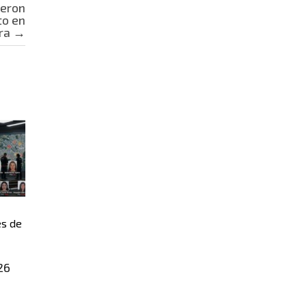
ieron
to en
ira
→
es de
26