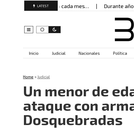
ujeres buscan ayuda cada mes…
Durante años, mu
LATEST
Skip to content
Inicio
Judicial
Nacionales
Política
Home
>
Judicial
Un menor de edad
ataque con arma
Dosquebradas