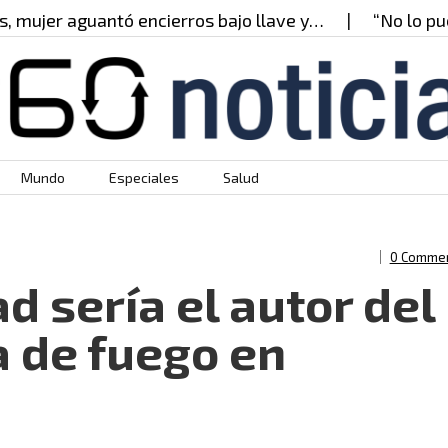
jer aguantó encierros bajo llave y…
“No lo puedo 
Mundo
Especiales
Salud
0 Comme
 sería el autor del
 de fuego en