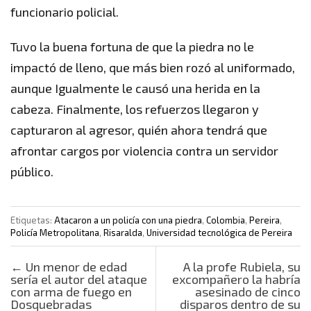
funcionario policial.
Tuvo la buena fortuna de que la piedra no le
impactó de lleno, que más bien rozó al uniformado,
aunque Igualmente le causó una herida en la
cabeza. Finalmente, los refuerzos llegaron y
capturaron al agresor, quién ahora tendrá que
afrontar cargos por violencia contra un servidor
público.
Etiquetas:
Atacaron a un policía con una piedra
,
Colombia
,
Pereira
,
Policía Metropolitana
,
Risaralda
,
Universidad tecnológica de Pereira
Post navigation
←
Un menor de edad
A la profe Rubiela, su
sería el autor del ataque
excompañero la habría
con arma de fuego en
asesinado de cinco
Dosquebradas
disparos dentro de su