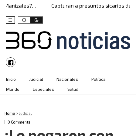
Manizales?…
Capturan a presuntos sicarios del Ejér
Skip to content
Inicio
Judicial
Nacionales
Política
Mundo
Especiales
Salud
Home
>
Judicial
0 Comments
¡Le pegaron con