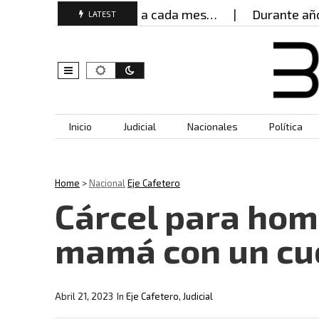
 mujeres buscan ayuda cada mes…
Durante años, 
LATEST
Skip to content
Inicio
Judicial
Nacionales
Política
Home
>
Nacional
Eje Cafetero
Cárcel para hom
mamá con un cuc
Abril 21, 2023
In
Eje Cafetero
,
Judicial