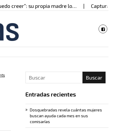
o creer”: su propia madre lo…
Capturado en Cali p
nts
Buscar
Entradas recientes
Dosquebradas revela cuántas mujeres
buscan ayuda cada mes en sus
comisarías