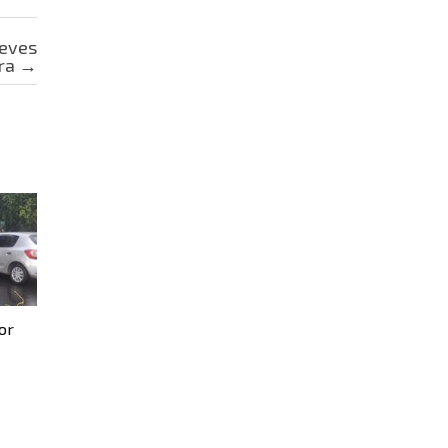
ueves
ira
→
or