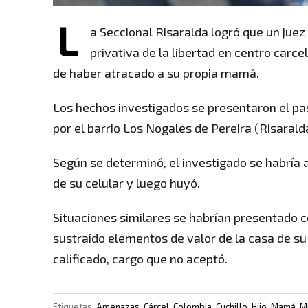
L
a Seccional Risaralda logró que un juez
privativa de la libertad en centro car
de haber atracado a su propia mamá.
Los hechos investigados se presentaron el pas
por el barrio Los Nogales de Pereira (Risarald
Según se determinó, el investigado se habría
de su celular y luego huyó.
Situaciones similares se habrían presentado c
sustraído elementos de valor de la casa de su 
calificado, cargo que no aceptó.
Etiquetas:
Amenazas
,
Cárcel
,
Colombia
,
Cuchillo
,
Hijo
,
Mamá
,
M