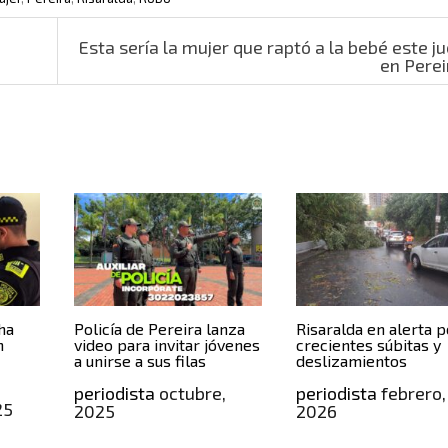
Esta sería la mujer que raptó a la bebé este j
en Pere
ha
Policía de Pereira lanza
Risaralda en alerta p
n
video para invitar jóvenes
crecientes súbitas y
a unirse a sus filas
deslizamientos
periodista
octubre,
periodista
febrero,
25
2025
2026