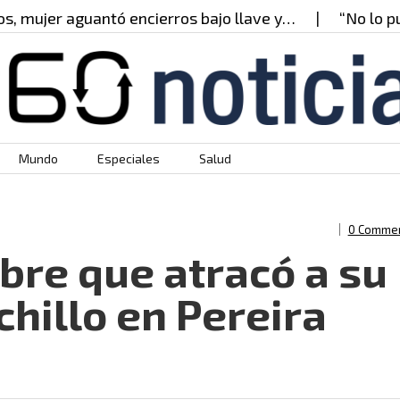
mujer aguantó encierros bajo llave y…
“No lo pued
Mundo
Especiales
Salud
0 Comme
bre que atracó a su
hillo en Pereira