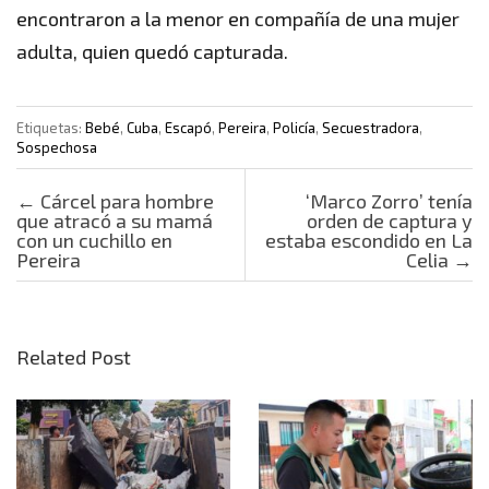
encontraron a la menor en compañía de una mujer
adulta, quien quedó capturada.
Etiquetas:
Bebé
,
Cuba
,
Escapó
,
Pereira
,
Policía
,
Secuestradora
,
Sospechosa
Post navigation
←
Cárcel para hombre
‘Marco Zorro’ tenía
que atracó a su mamá
orden de captura y
con un cuchillo en
estaba escondido en La
Pereira
Celia
→
Related Post