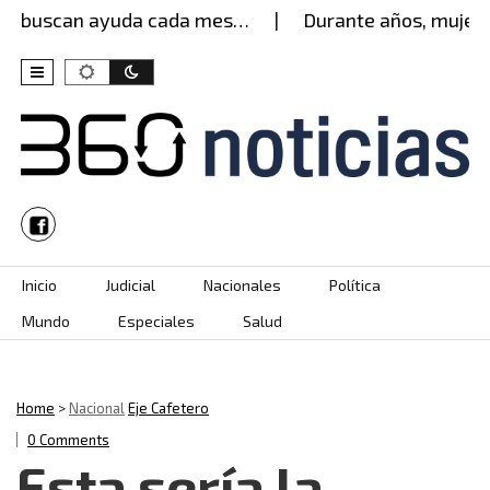
 buscan ayuda cada mes…
Durante años, mujer agu
Skip to content
Inicio
Judicial
Nacionales
Política
Mundo
Especiales
Salud
Home
>
Nacional
Eje Cafetero
0 Comments
Esta sería la