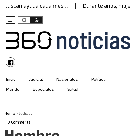
 buscan ayuda cada mes…
Durante años, mujer agu
Skip to content
Inicio
Judicial
Nacionales
Política
Mundo
Especiales
Salud
Home
>
Judicial
0 Comments
Hombre