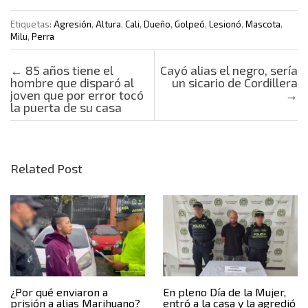
Etiquetas:
Agresión
,
Altura
,
Cali
,
Dueño
,
Golpeó
,
Lesionó
,
Mascota
,
Milu
,
Perra
Post navigation
←
85 años tiene el
Cayó alias el negro, sería
hombre que disparó al
un sicario de Cordillera
joven que por error tocó
→
la puerta de su casa
Related Post
¿Por qué enviaron a
En pleno Día de la Mujer,
prisión a alias Marihuano?
entró a la casa y la agredió