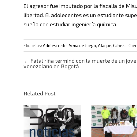
El agresor fue imputado por la fiscalía de Mi
libertad. El adolecentes es un estudiante sup
sueña con estudiar ingeniería química.
Etiquetas:
Adolescente
,
Arma de fuego
,
Ataque
,
Cabeza
,
Cue
Post navigation
←
Fatal riña terminó con la muerte de un jove
venezolano en Bogotá
Related Post