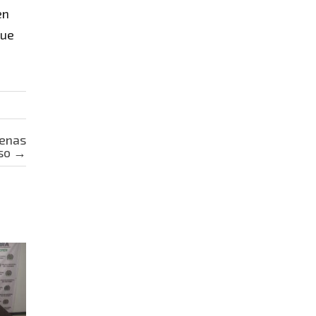
en
que
penas
iso
→