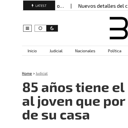
tal por presunto abuso…
Nuevos detalles del caso 
LATEST
Skip to content
Inicio
Judicial
Nacionales
Política
Home
>
Judicial
85 años tiene e
al joven que por
de su casa