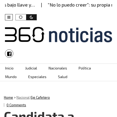
 bajo llave y…
“No lo puedo creer”: su propia mad
Skip to content
Inicio
Judicial
Nacionales
Política
Mundo
Especiales
Salud
Home
>
Nacional
Eje Cafetero
0 Comments
Candidata a