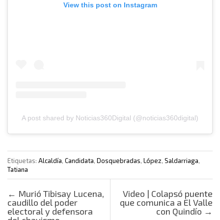
View this post on Instagram
A post shared by Noticias360Digital (@noticias360digital)
Etiquetas:
Alcaldía
,
Candidata
,
Dosquebradas
,
López
,
Saldarriaga
,
Tatiana
Post navigation
←
Murió Tibisay Lucena,
Video | Colapsó puente
caudillo del poder
que comunica a El Valle
electoral y defensora
con Quindío
→