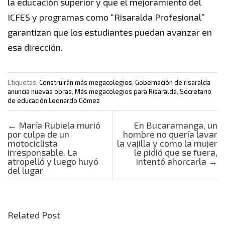
la educación superior y que el mejoramiento del
ICFES y programas como “Risaralda Profesional”
garantizan que los estudiantes puedan avanzar en
esa dirección.
Etiquetas:
Construirán más megacolegios
,
Gobernación de risaralda
anuncia nuevas obras
,
Más megacolegios para Risaralda
,
Secretario
de educación Leonardo Gómez
Post navigation
←
María Rubiela murió
En Bucaramanga, un
por culpa de un
hombre no quería lavar
motociclista
la vajilla y como la mujer
irresponsable. La
le pidió que se fuera,
atropelló y luego huyó
intentó ahorcarla
→
del lugar
Related Post