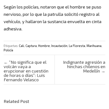
Según los policías, notaron que el hombre se puso
nervioso, por lo que la patrulla solicitó registro al
vehículo, y hallaron la sustancia envuelta en cinta
adhesiva.
Etiquetas:
Cali
,
Captura
,
Hombre
,
Incautación
,
La Floresta
,
Marihuana
,
Policía
Post navigation
←
“No significa que el
Indignante agresión a
volcán vaya a
hinchas chilenos en
erupcionar en cuestión
Medellín
→
de horas o días”: Luis
Fernando Velasco
Related Post