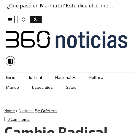
Qué pasó en Marmato? Esto dice el primer…
¡No e
Skip to content
Inicio
Judicial
Nacionales
Política
Mundo
Especiales
Salud
Home
>
Nacional
Eje Cafetero
0 Comments
Cambio Radical