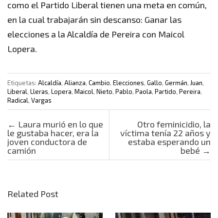
como el Partido Liberal tienen una meta en común,
en la cual trabajarán sin descanso: Ganar las
elecciones a la Alcaldía de Pereira con Maicol
Lopera.
Etiquetas:
Alcaldía
,
Alianza
,
Cambio
,
Elecciones
,
Gallo
,
Germán
,
Juan
,
Liberal
,
Lleras
,
Lopera
,
Maicol
,
Nieto
,
Pablo
,
Paola
,
Partido
,
Pereira
,
Radical
,
Vargas
Post navigation
←
Laura murió en lo que
Otro feminicidio, la
le gustaba hacer, era la
víctima tenía 22 años y
joven conductora de
estaba esperando un
camión
bebé
→
Related Post