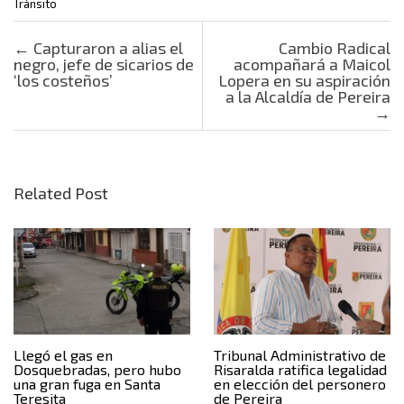
Tránsito
Post navigation
←
Capturaron a alias el
Cambio Radical
negro, jefe de sicarios de
acompañará a Maicol
‘los costeños’
Lopera en su aspiración
a la Alcaldía de Pereira
→
Related Post
Llegó el gas en
Tribunal Administrativo de
Dosquebradas, pero hubo
Risaralda ratifica legalidad
una gran fuga en Santa
en elección del personero
Teresita
de Pereira