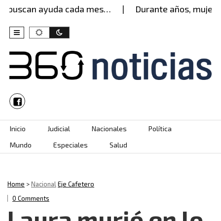
 buscan ayuda cada mes…
Durante años, mujer agua
Skip to content
Inicio
Judicial
Nacionales
Política
Mundo
Especiales
Salud
Home
>
Nacional
Eje Cafetero
0 Comments
Laura murió en lo