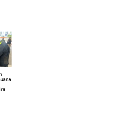
n
huana
ira