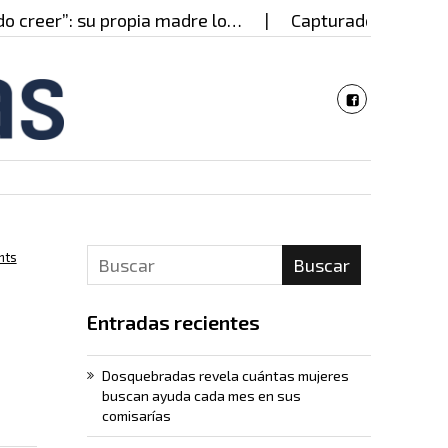
eer”: su propia madre lo…
Capturado en Cali presu
nts
Buscar
Entradas recientes
Dosquebradas revela cuántas mujeres
buscan ayuda cada mes en sus
comisarías