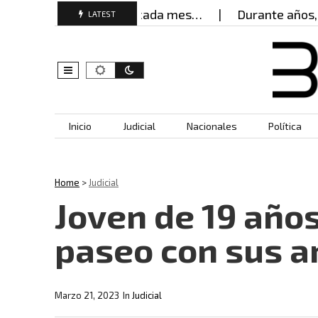
jeres buscan ayuda cada mes…
Durante años, muje
LATEST
Skip to content
Inicio
Judicial
Nacionales
Política
Home
>
Judicial
Joven de 19 año
paseo con sus 
Marzo 21, 2023
In
Judicial