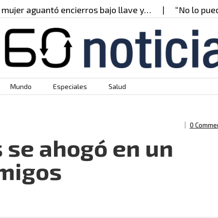
r aguantó encierros bajo llave y…
“No lo puedo cr
Mundo
Especiales
Salud
0 Comme
s se ahogó en un
amigos