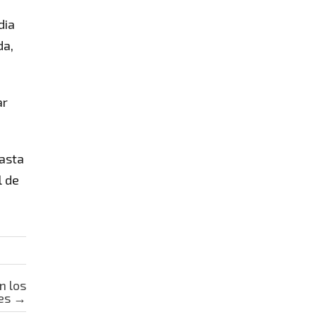
dia
da,
ar
hasta
l de
n los
les
→