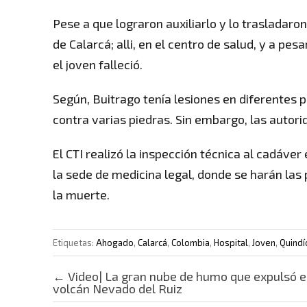
Pese a que lograron auxiliarlo y lo trasladaron
de Calarcá; alli, en el centro de salud, y a pes
el joven falleció.
Según, Buitrago tenía lesiones en diferentes p
contra varias piedras. Sin embargo, las autor
El CTI realizó la inspección técnica al cadáve
la sede de medicina legal, donde se harán las
la muerte.
Etiquetas:
Ahogado
,
Calarcá
,
Colombia
,
Hospital
,
Joven
,
Quindí
Post navigation
←
Video| La gran nube de humo que expulsó e
volcán Nevado del Ruiz