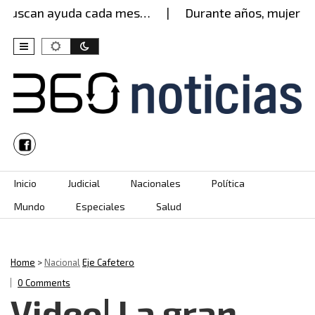
buscan ayuda cada mes…
Durante años, mujer agua
Skip to content
Inicio
Judicial
Nacionales
Política
Mundo
Especiales
Salud
Home
>
Nacional
Eje Cafetero
0 Comments
Video| La gran