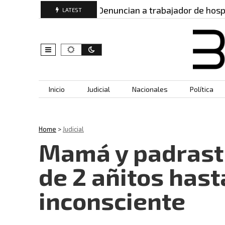
: este es…
Denuncian a trabajador de hospital po
LATEST
Skip to content
Inicio
Judicial
Nacionales
Política
Home
>
Judicial
Mamá y padrastr
de 2 añitos hast
inconsciente