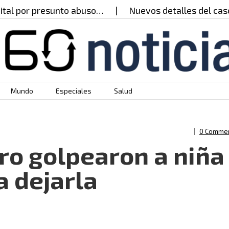
r presunto abuso…
Nuevos detalles del caso del p
Mundo
Especiales
Salud
0 Comme
o golpearon a niña
a dejarla