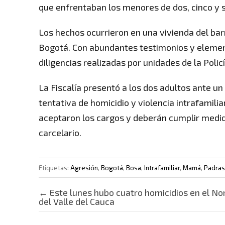
que enfrentaban los menores de dos, cinco y s
Los hechos ocurrieron en una vivienda del barr
Bogotá. Con abundantes testimonios y element
diligencias realizadas por unidades de la Polic
La Fiscalía presentó a los dos adultos ante un 
tentativa de homicidio y violencia intrafamili
aceptaron los cargos y deberán cumplir medid
carcelario.
Etiquetas:
Agresión
,
Bogotá
,
Bosa
,
Intrafamiliar
,
Mamá
,
Padras
Post navigation
←
Este lunes hubo cuatro homicidios en el No
del Valle del Cauca