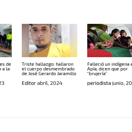
tes de
Triste hallazgo: hallaron
Falleció un indígena 
 a la
el cuerpo desmembrado
Apía, dicen que por
de José Gerardo Jaramillo
“brujería”
23
Editor
abril, 2024
periodista
junio, 2