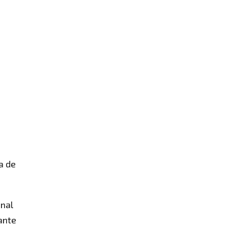
a de
onal
ante