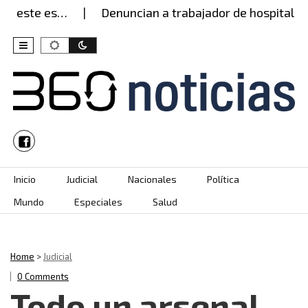
: este es…
Denuncian a trabajador de hospital po
Skip to content
Inicio
Judicial
Nacionales
Política
Mundo
Especiales
Salud
Home
>
Judicial
0 Comments
Todo un arsenal